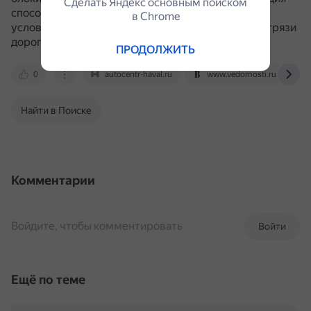
Сделать Яндекс основным поиском
способствует росту проходимости автомобиля в
в Сhrome
условиях бездорожья, особенно на раскисших от грязи
дорогах.
ПРОДОЛЖИТЬ
0
autocentr-haval.ru
www.vedomosti.ru
Найти в Поиске
Комментарии
Войдите, чтобы комментировать
Войти
Ещё по теме