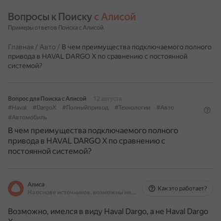
Вопросы к Поиску 
с Алисой
Примеры ответов Поиска с Алисой
Главная
/
Авто
/
В чем преимущества подключаемого полного
привода в HAVAL DARGO X по сравнению с постоянной
системой?
Вопрос для Поиска с Алисой
12 августа
#Haval
#DargoX
#Полныйпривод
#Технологии
#Авто
#Автомобиль
В чем преимущества подключаемого полного
привода в HAVAL DARGO X по сравнению с
постоянной системой?
Алиса
Как это работает?
На основе источников, возможны неточности
Возможно, имелся в виду Haval Dargo, а не Haval Dargo