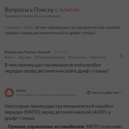
Вопросы к Поиску 
с Алисой
Примеры ответов Поиска с Алисой
Главная
/
Авто
/
В чем преимущества механической коробки
передач перед автоматической в дрифт-гонках?
Вопрос для Поиска с Алисой
27 июня
#Авто
#Дрифт
#КоробкаПередач
#Механика
#Автомат
В чем преимущества механической коробки
передач перед автоматической в дрифт-гонках?
Алиса
Как это работает?
На основе источников, возможны неточности
Некоторые преимущества механической коробки
передач (МКПП) перед автоматической (АКПП) в
дрифт-гонках:
Прямое управление автомобилем
.
МКПП позволяет