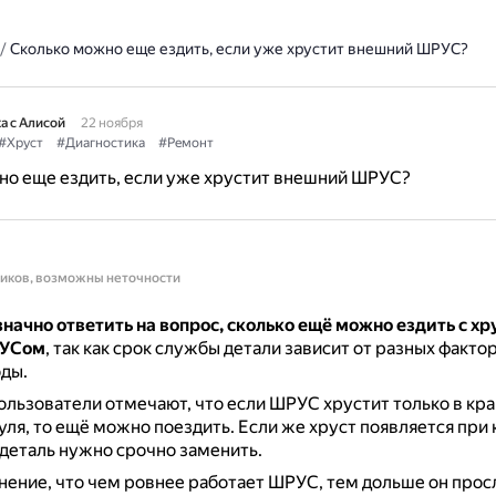
/
Сколько можно еще ездить, если уже хрустит внешний ШРУС?
а с Алисой
22 ноября
#Хруст
#Диагностика
#Ремонт
но еще ездить, если уже хрустит внешний ШРУС?
ников, возможны неточности
начно ответить на вопрос, сколько ещё можно ездить с х
РУСом
, так как срок службы детали зависит от разных фактор
оды.
льзователи отмечают, что если ШРУС хрустит только в кр
ля, то ещё можно поездить.
Если же хруст появляется при
 деталь нужно срочно заменить.
нение, что чем ровнее работает ШРУС, тем дольше он прос