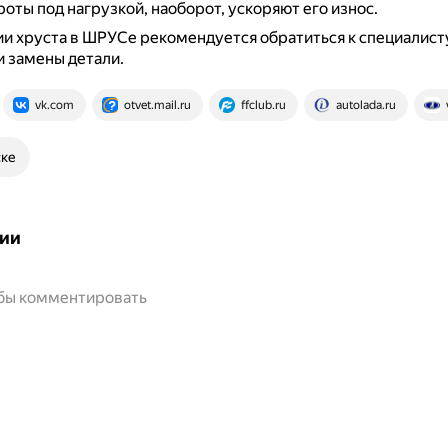
оты под нагрузкой, наоборот, ускоряют его износ.
и хруста в ШРУСе рекомендуется обратиться к специалист
и замены детали.
vk.com
otvet.mail.ru
ffclub.ru
autolada.ru
ске
ии
обы комментировать