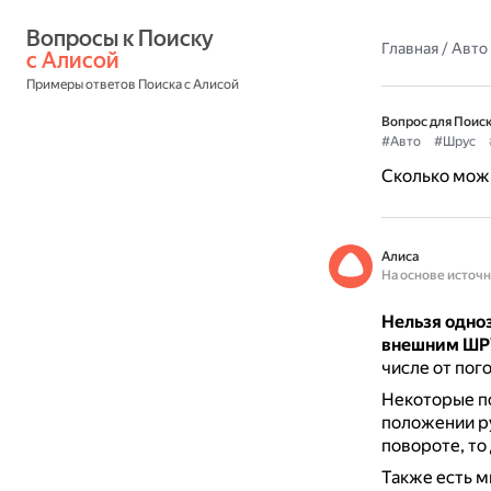
Вопросы к Поиску 
Главная
/
Авто
с Алисой
Примеры ответов Поиска с Алисой
Вопрос для Поиск
#Авто
#Шрус
Сколько мож
Алиса
На основе источ
Нельзя одноз
внешним Ш
числе от пог
Некоторые по
положении ру
повороте, то
Также есть м