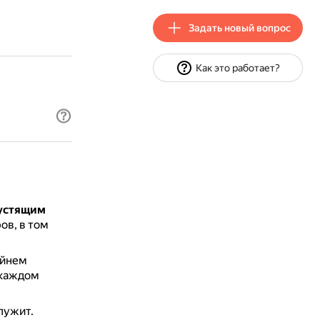
Задать новый вопрос
Как это работает?
рустящим
ов, в том
айнем
 каждом
лужит.