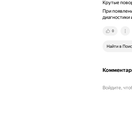
Крутые повор
При появлени
диагностики 
0
Найти в Пои
Комментар
Войдите, чт