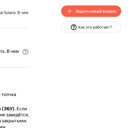
Задать новый вопрос
 Solaris. В чем
Как это работает?
is. В чем
 толчка
 (ЭБУ)
.
Если
не заведётся,
я закрытыми.
ммы