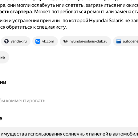
а, они могли ослабнуть или слететь, загрязниться или окис
сть стартера
.
Может потребоваться ремонт или замена ст
ики и устранения причины, по которой Hyundai Solaris не за
я обратиться к специалисту.
yandex.ru
vk.com
hyundai-solaris-club.ru
autogene
ске
ии
обы комментировать
е
имущества использования солнечных панелей в автомобил