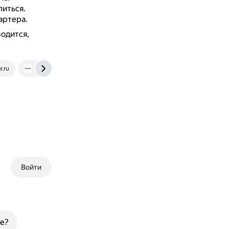
литься.
артера.
водится,
r.ru
solaris-club.net
Войти
е?