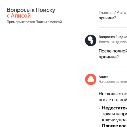
Вопросы к Поиску 
Главная
/
Авто
с Алисой
причина?
Примеры ответов Поиска с Алисой
Вопрос из Яндекс
#Авто
#Hyunda
После полной
причина?
Алиса
На основе источ
Несколько во
после полной
Недостаток
тока и напр
ключи упра
Плохое по