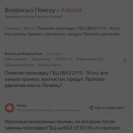
Вопросы к Поиску 
с Алисой
Примеры ответов Поиска с Алисой
Главная
/
Авто
/
Поменял прокладку ГБЦ (ВАЗ 2110, 16 кл),
все каналы промыл, прочистил, продул. Пропало давление…
Вопрос из Яндекс Кью
22 ноября
#Авторемонт
#Двигатель
#ВАЗ2110
#ПрокладкаГБЦ
#ДавлениеМасла
#РемонтАвто
Поменял прокладку ГБЦ (ВАЗ 2110, 16 кл), все
каналы промыл, прочистил, продул. Пропало
давление масла. Почему?
Алиса
Как это работает?
На основе источников, возможны неточности
Несколько возможных причин, по которым после
замены прокладки ГБЦ на ВАЗ-2110 (16 кл) пропало