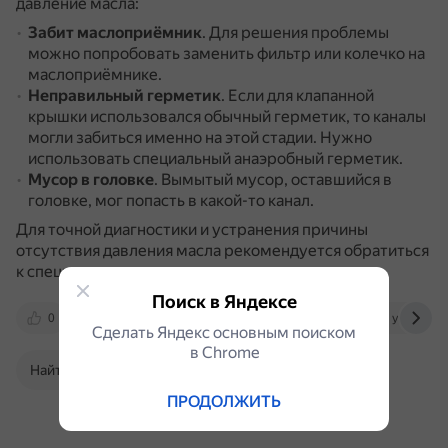
давление масла:
Забит маслоприёмник
.
Для решения проблемы
можно попробовать заменить фильтр или колечко на
маслоприёмнике.
Неправильный герметик
.
Если для клапанной
крышки использовался обычный герметик, то каналы
могли забиться именно на этой стадии.
Нужно
использовать специальный анаэробный герметик.
Мусор в головке
.
Вымытый мусор, оставшийся в
головке, мог попасть в какой-то канал.
Для точной диагностики и устранения причины
отсутствия давления масла рекомендуется обратиться
к специалисту.
Поиск в Яндексе
0
otvet.mail.ru
autopeople.ru
yandex.ru
Сделать Яндекс основным поиском
в Сhrome
Найти в Поиске
ПРОДОЛЖИТЬ