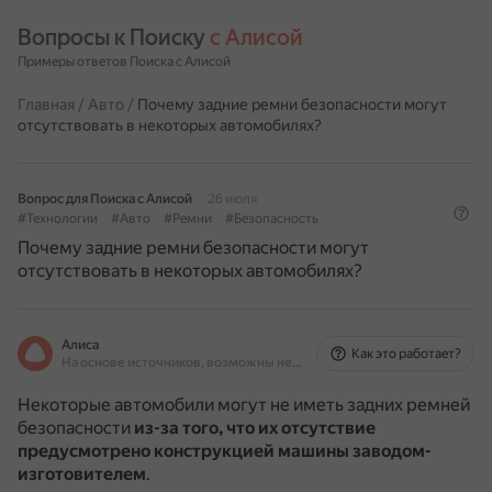
Вопросы к Поиску 
с Алисой
Примеры ответов Поиска с Алисой
Главная
/
Авто
/
Почему задние ремни безопасности могут
отсутствовать в некоторых автомобилях?
Вопрос для Поиска с Алисой
26 июля
#Технологии
#Авто
#Ремни
#Безопасность
Почему задние ремни безопасности могут
отсутствовать в некоторых автомобилях?
Алиса
Как это работает?
На основе источников, возможны неточности
Некоторые автомобили могут не иметь задних ремней
безопасности
из-за того, что их отсутствие
предусмотрено конструкцией машины заводом-
изготовителем
.