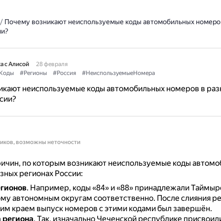
/
Почему возникают неиспользуемые коды автомобильных номеров
ии?
а с Алисой
28 февраля
Коды
#Регионы
#Россия
#НеиспользуемыеНомера
икают неиспользуемые коды автомобильных номеров в раз
сии?
ников, возможны неточности
ричин, по которым возникают неиспользуемые коды автом
зных регионах России:
егионов
.
Например, коды «84» и «88» принадлежали Таймыр
му автономным округам соответственно.
После слияния ре
им краем выпуск номеров с этими кодами был завершён.
 региона
.
Так, изначально Чеченской республике присвоил