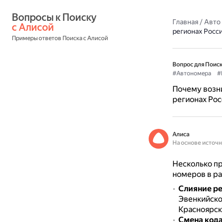
Вопросы к Поиску 
Главная
/
Авто
с Алисой
регионах Росс
Примеры ответов Поиска с Алисой
Вопрос для Поиск
#Автономера
#
Почему возн
регионах Рос
Алиса
На основе источ
Несколько п
номеров в ра
Слияние р
Эвенкийско
Красноярск
Смена кода