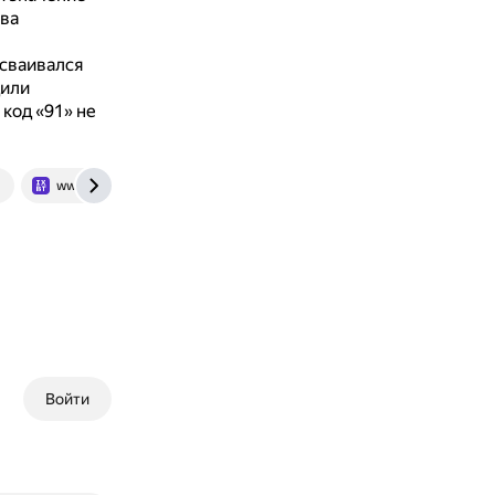
тва
исваивался
дили
код «91» не
u
www.ixbt.com
Войти