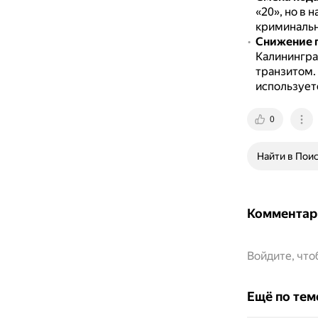
«20», но в 
криминальн
Снижение п
Калинингра
транзитом.
использует
0
Найти в Пои
Комментар
Войдите, чт
Ещё по тем