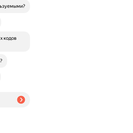
льзуемыми?
х кодов
?