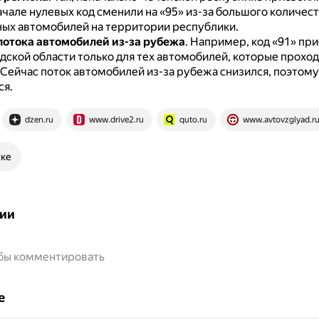
начале нулевых код сменили на «95» из-за большого количес
ых автомобилей на территории республики.
отока автомобилей из-за рубежа
.
Например, код «91» пр
дской области только для тех автомобилей, которые прохо
Сейчас поток автомобилей из-за рубежа снизился, поэтому 
ся.
dzen.ru
www.drive2.ru
quto.ru
www.avtovzglyad.r
ске
ии
обы комментировать
е