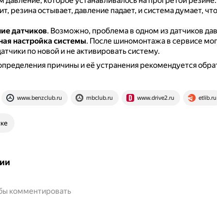
 давление, которое устанавливалось на прогретой резине
т, резина остывает, давление падает, и система думает, чт
ие датчиков
.
Возможно, проблема в одном из датчиков дав
ная настройка системы
.
После шиномонтажа в сервисе мог
атчики по новой и не активировать систему.
определения причины и её устранения рекомендуется обрат
www.benzclub.ru
mbclub.ru
www.drive2.ru
etlib.ru
ске
ии
обы комментировать