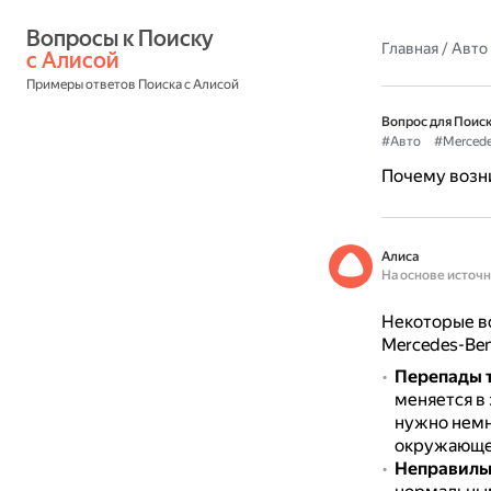
Вопросы к Поиску 
Главная
/
Авто
с Алисой
Примеры ответов Поиска с Алисой
Вопрос для Поиск
#Авто
#Merced
Почему возни
Алиса
На основе источ
Некоторые в
Mercedes-Ben
Перепады 
меняется в
нужно немн
окружающег
Неправильн