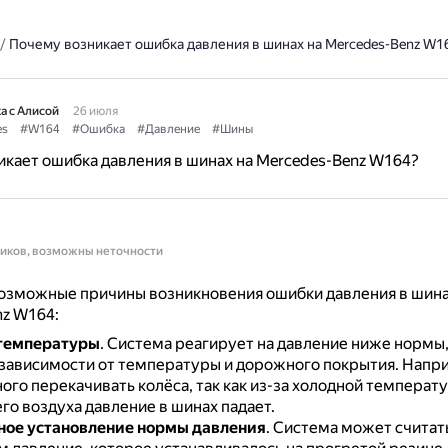
/
Почему возникает ошибка давления в шинах на Mercedes-Benz W1
а с Алисой
26 июля
es
#W164
#Ошибка
#Давление
#Шины
кает ошибка давления в шинах на Mercedes-Benz W164?
ников, возможны неточности
озможные причины возникновения ошибки давления в шина
z W164:
температуры
.
Система реагирует на давление ниже нормы, 
 зависимости от температуры и дорожного покрытия.
Напри
ого перекачивать колёса, так как из-за холодной температ
о воздуха давление в шинах падает.
ое установление нормы давления
.
Система может считат