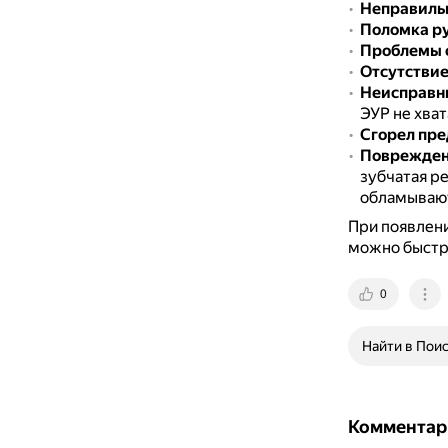
Неправильн
Поломка р
Проблемы 
Отсутствие
Неисправн
ЭУР не хват
Сгорел пре
Повреждени
зубчатая ре
обламывают
При появлени
можно быстре
0
Найти в Пои
Комментар