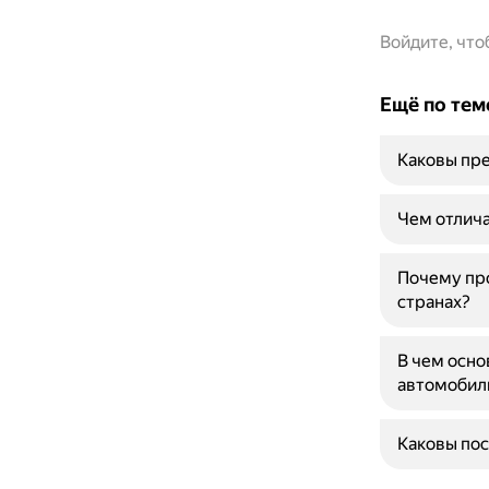
Войдите, чт
Ещё по тем
Каковы пре
Чем отлича
Почему про
странах?
В чем осно
автомобил
Каковы пос