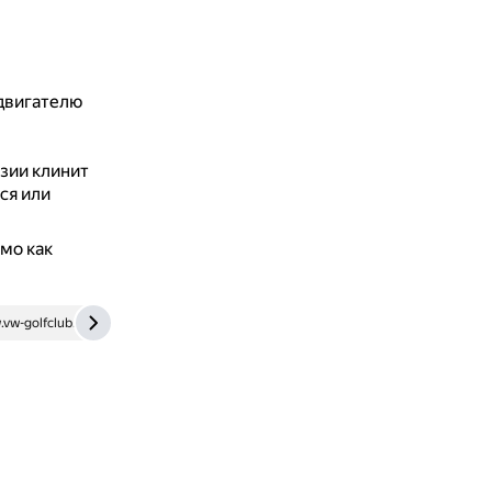
 двигателю
зии клинит
ся или
мо как
vw-golfclub.ru