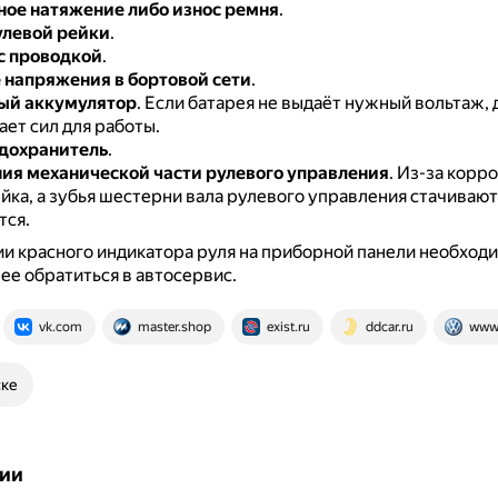
ое натяжение либо износ ремня
.
улевой рейки
.
с проводкой
.
 напряжения в бортовой сети
.
ый аккумулятор
.
Если батарея не выдаёт нужный вольтаж,
ает сил для работы.
дохранитель
.
я механической части рулевого управления
.
Из-за корро
йка, а зубья шестерни вала рулевого управления стачивают
ся.
и красного индикатора руля на приборной панели необходи
е обратиться в автосервис.
vk.com
master.shop
exist.ru
ddcar.ru
www.
ске
ии