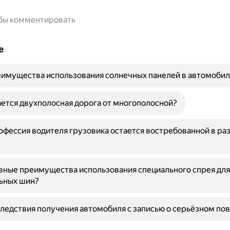
обы комментировать
е
имущества использования солнечных панелей в автомобил
ется двухполосная дорога от многополосной?
фессия водителя грузовика остается востребованной в ра
вные преимущества использования специального спрея дл
ьных шин?
ледствия получения автомобиля с записью о серьёзном п