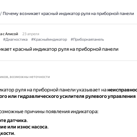
/
Почему возникает красный индикатор руля на приборной панели
а с Алисой
23 апреля
#Диагностика
#Красныйиндикатор
#Приборнаяпанель
кает красный индикатор руля на приборной панели
ников, возможны неточности
катор руля на приборной панели указывает на
неисправнос
ого или гидравлического усилителя рулевого управления
озможные причины появления индикатора:
оте датчика
.
е или износ насоса
.
дкости
.