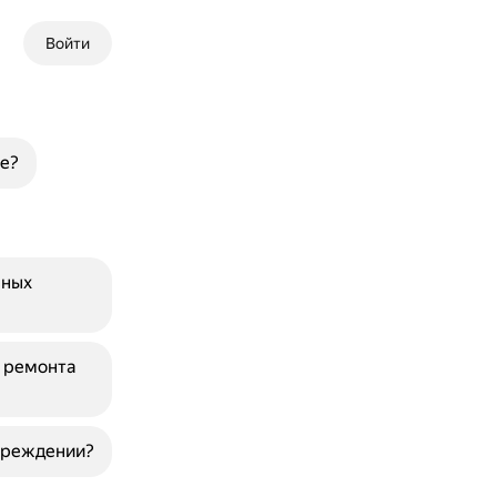
Войти
е?
зных
я ремонта
овреждении?