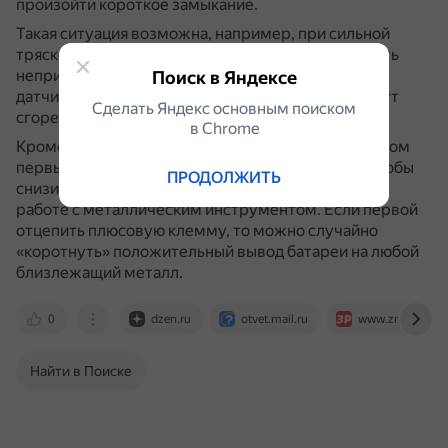
произойти короткое замыкание.
Такая ситуация возможна, например, при сильной
тряске машины на дороге.
Последствия могут быть
неприятными: в автомобиле много электроники,
Поиск в Яндексе
датчиков, ЭБУ, и от короткого замыкания они могут
Сделать Яндекс основным поиском
сгореть.
в Сhrome
Кроме того, при проведении работ с аккумулятором
первым лучше отключать «массовый» провод, чтобы
ПРОДОЛЖИТЬ
снизить вероятность случайного замыкания при
работе с металлическим инструментом.
Если первой
отцепить плюсовую клемму, то можно случайно
«коротнуть» положительный вывод батареи на любой
близлежащий металл.
0
dzen.ru
otvet.mail.ru
www.zr.ru
Найти в Поиске