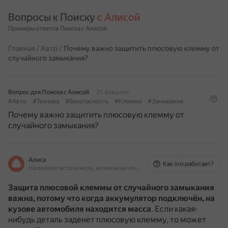
Вопросы к Поиску 
с Алисой
Примеры ответов Поиска с Алисой
Главная
/
Авто
/
Почему важно защитить плюсовую клемму от
случайного замыкания?
Вопрос для Поиска с Алисой
21 февраля
#Авто
#Техника
#Безопасность
#Клемма
#Замыкание
Почему важно защитить плюсовую клемму от
случайного замыкания?
Алиса
Как это работает?
На основе источников, возможны неточности
Защита плюсовой клеммы от случайного замыкания
важна, потому что когда аккумулятор подключён, на
кузове автомобиля находится масса
.
Если какая-
нибудь деталь заденет плюсовую клемму, то может