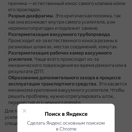
причина — естественный износ самого клапана и/или
его прокладок.
Разрыв диафрагмы
.
Это критическая поломка, так
как она возникает внутри самого усилителя, а он
неремонтопригоден и подлежит замене.
Разгерметизация вакуумного трубопровода
.
Происходит из-за естественного износа резины в
резиновых шлангах, местах соединений, хомутах.
Разгерметизация рабочих камер вакуумного
усилителя
.
Чаще всего происходит из-за
механического повреждения во время ремонта или в
результате ДТП.
Образование дополнительного зазора
в процессе
эксплуатации транспортного средства
.
Это касается
механизма крепления вакуумного усилителя.
Чтобы
решить проблему, нужно отрегулировать шток,
переместив его немного вперёд.
Для точной диагностики и ремонта вакуумного
Поиск в Яндексе
усилителя тормозов рекомендуется обратиться к
Сделать Яндекс основным поиском
специалисту.
в Сhrome