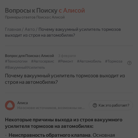
Вопросы к Поиску 
с Алисой
Примеры ответов Поиска с Алисой
Главная
/
Авто
/
Почему вакуумный усилитель тормозов
выходит из строя на автомобилях?
Вопрос для Поиска с Алисой
3 февраля
#Технологии
#Автосервис
#Ремонт
#Автомобиль
#Тормоза
#ВакуумныйУсилитель
Почему вакуумный усилитель тормозов выходит из
строя на автомобилях?
Алиса
Как это работает?
На основе источников, возможны неточности
Некоторые причины выхода из строя вакуумного
усилителя тормозов на автомобилях:
Неисправность обратного клапана
.
Основная