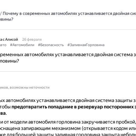
/
Почему в современных автомобилях устанавливается двойная си
овины?
а с Алисой
26 февраля
вто
#Автомобили
#Безопасность
#ЗаливнаяГорловина
временных автомобилях устанавливается двойная система 
рловины?
ников, возможны неточности
х автомобилях устанавливается двойная система защиты 
чтобы
предотвратить попадание в резервуар посторонних 
ива
.
и от модели автомобиля горловина закручивается пробкой,
оснащена запирающим механизмом (открывается кодом ил
же для большей защиты заливная горловина закрыта небо