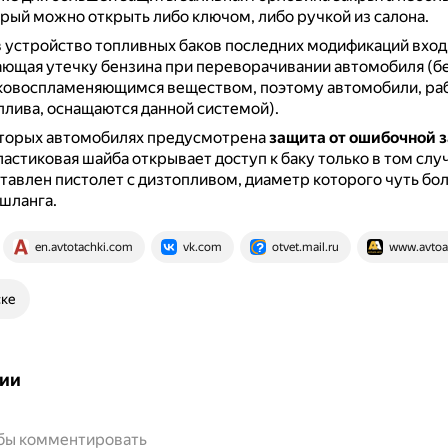
рый можно открыть либо ключом, либо ручкой из салона.
в устройство топливных баков последних модификаций вход
ющая утечку бензина при переворачивании автомобиля (б
гковоспламеняющимся веществом, поэтому автомобили, ра
плива, оснащаются данной системой).
оторых автомобилях предусмотрена
защита от ошибочной 
астиковая шайба открывает доступ к баку только в том случ
тавлен пистолет с дизтопливом, диаметр которого чуть бол
шланга.
en.avtotachki.com
vk.com
otvet.mail.ru
www.avtoal
ске
ии
обы комментировать