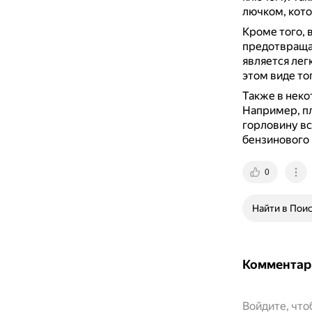
лючком, кото
Кроме того, 
предотвраща
является ле
этом виде то
Также в нек
Например, пл
горловину вс
бензинового 
0
Найти в Пои
Комментар
Войдите, чт