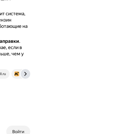
ит система,
ензин
ботающие на
заправки
.
ае, если в
ьше, чем у
l.ru
fkclub.ru
Войти