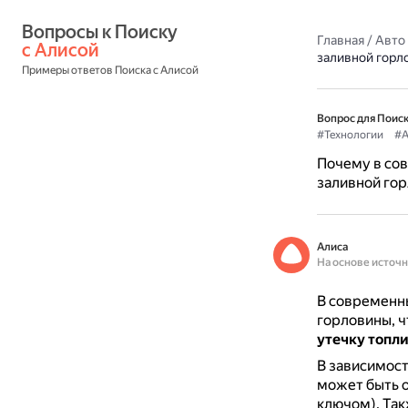
Вопросы к Поиску 
Главная
/
Авто
с Алисой
заливной горл
Примеры ответов Поиска с Алисой
Вопрос для Поиск
#Технологии
#А
Почему в со
заливной го
Алиса
На основе источ
В современны
горловины, 
утечку топл
В зависимост
может быть 
ключом).
Так