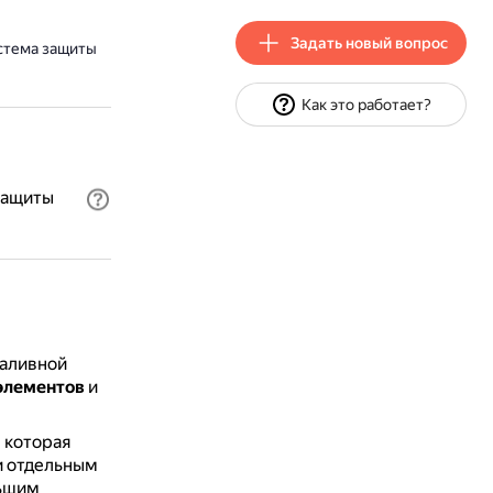
Задать новый вопрос
стема защиты
Как это работает?
защиты
заливной
элементов
и
 которая
и отдельным
льшим