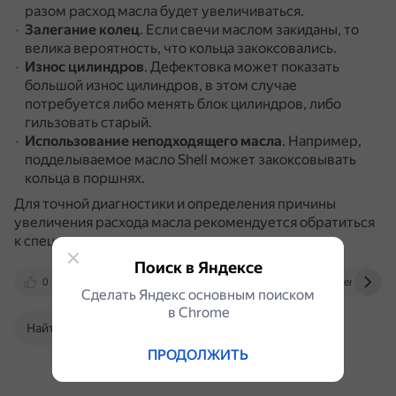
разом расход масла будет увеличиваться.
Залегание колец
.
Если свечи маслом закиданы, то
велика вероятность, что кольца закоксовались.
Износ цилиндров
.
Дефектовка может показать
большой износ цилиндров, в этом случае
потребуется либо менять блок цилиндров, либо
гильзовать старый.
Использование неподходящего масла
.
Например,
подделываемое масло Shell может закоксовывать
кольца в поршнях.
Для точной диагностики и определения причины
увеличения расхода масла рекомендуется обратиться
к специалисту.
Поиск в Яндексе
0
vk.com
www.drive2.ru
tourerv.ru
Сделать Яндекс основным поиском
в Сhrome
Найти в Поиске
ПРОДОЛЖИТЬ