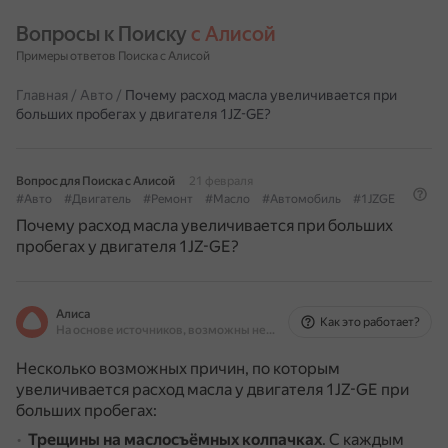
Вопросы к Поиску 
с Алисой
Примеры ответов Поиска с Алисой
Главная
/
Авто
/
Почему расход масла увеличивается при
больших пробегах у двигателя 1JZ-GE?
Вопрос для Поиска с Алисой
21 февраля
#Авто
#Двигатель
#Ремонт
#Масло
#Автомобиль
#1JZGE
Почему расход масла увеличивается при больших
пробегах у двигателя 1JZ-GE?
Алиса
Как это работает?
На основе источников, возможны неточности
Несколько возможных причин, по которым
увеличивается расход масла у двигателя 1JZ-GE при
больших пробегах:
Трещины на маслосъёмных колпачках
.
С каждым