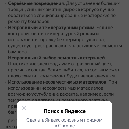
Серьёзные повреждения
.
Для устранения больших
трещин, сильных вмятин, дырок в корпусе лучше
обратиться в специализированные мастерские по
ремонту бамперов.
Неправильный температурный режим
.
Если не
контролировать температурный режим и
использовать горелку без терморегулятора,
существует риск расплавить пластиковые элементы
бампера.
Неправильный выбор ремонтных стержней
.
Пластиковые электроды имеют различный цвет,
профиль и состав.
Если ошибиться, то состав может
плохо схватиться и ремонт будет недолговечным.
Использование несовместимых материалов
.
При
использовании несовместимых материалов
возможно усугубление дефекта, например, если
температура плавления ремонтного пластика
превышает температуру плавления материала
Поиск в Яндексе
бампера.
Сделать Яндекс основным поиском
Прежде чем выбирать ремонтные составы,
в Сhrome
необходимо точно знать, из какого материала