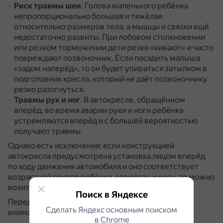
Риск травмы шеи
.
Голова маленького ребёнка
непропорционально большая и тяжёлая
относительно размеров тела, а мышцы и связки ещё
недостаточно развиты.
При лобовом столкновении
или резком торможении дети резко «кивают» и часто
повреждают позвоночник.
Если посадить малыша
«задом наперёд», то он будет упираться затылком в
подголовник кресла, который не даёт позвоночнику
резко разогнуться.
Травмы рук и ног
.
В автокресле, обращённом
вперёд, во время аварии руки и ноги ребёнка
устремляются вперёд и с большей вероятностью
получают травмы.
Однако есть исключения: если конструкцией
автокресла предусмотрена установка лицом вперёд
по ходу движения автомобиля и оно соответствует
возрастной группе ребёнка, его росту и весу, то можно
возить его лицом вперёд.
Поиск в Яндексе
Перед установкой автокресла необходимо
Сделать Яндекс основным поиском
внимательно прочитать инструкцию.
в Сhrome