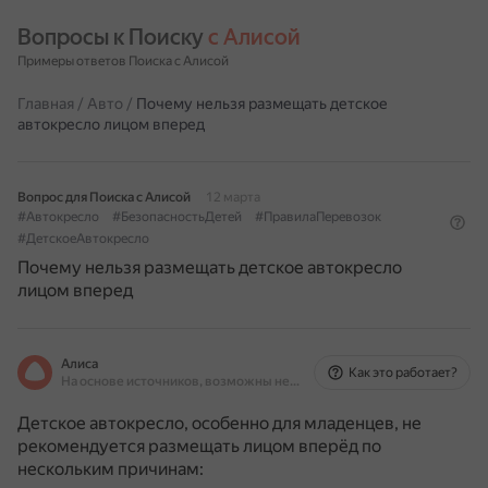
Вопросы к Поиску 
с Алисой
Примеры ответов Поиска с Алисой
Главная
/
Авто
/
Почему нельзя размещать детское
автокресло лицом вперед
Вопрос для Поиска с Алисой
12 марта
#Автокресло
#БезопасностьДетей
#ПравилаПеревозок
#ДетскоеАвтокресло
Почему нельзя размещать детское автокресло
лицом вперед
Алиса
Как это работает?
На основе источников, возможны неточности
Детское автокресло, особенно для младенцев, не
рекомендуется размещать лицом вперёд по
нескольким причинам: