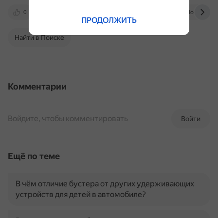
0
gymnasiumpskov29.ru
www.babyblog.ru
ПРОДОЛЖИТЬ
Найти в Поиске
Комментарии
Войдите, чтобы комментировать
Войти
Ещё по теме
В чём отличие бустера от других удерживающих
устройств для детей в автомобиле?