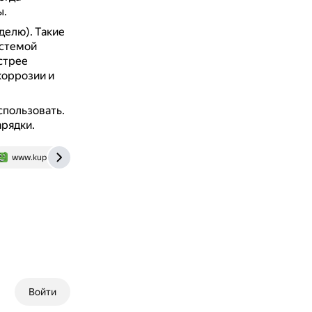
ы.
еделю).
Такие
истемой
стрее
коррозии и
спользовать.
арядки.
www.kupit-akkumulyator.ru
Войти