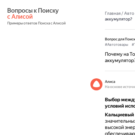
Вопросы к Поиску 
Главная
/
Авто
с Алисой
аккумулятор?
Примеры ответов Поиска с Алисой
Вопрос для Поиск
#Автотовары
#
Почему на To
аккумулятор
Алиса
На основе источ
Выбор между
условий исп
Кальциевый 
значительных
высокой энер
обеспечивают