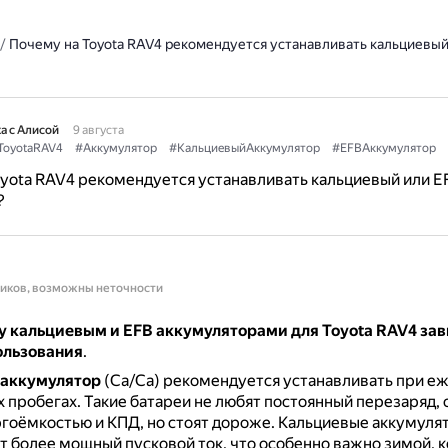
/
Почему на Toyota RAV4 рекомендуется устанавливать кальциевый
а с Алисой
9 августа
ToyotaRAV4
#Аккумулятор
#КальциевыйАккумулятор
#EFBАккумулятор
yota RAV4 рекомендуется устанавливать кальциевый или E
?
ников, возможны неточности
 кальциевым и EFB аккумуляторами для Toyota RAV4 зав
ользования
.
аккумулятор
(Ca/Ca) рекомендуется устанавливать при е
 пробегах.
Такие батареи не любят постоянный перезаряд,
гоёмкостью и КПД, но стоят дороже.
Кальциевые аккумуля
 более мощный пусковой ток, что особенно важно зимой, к