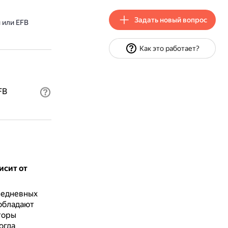
Задать новый вопрос
 или EFB
Как это работает?
FB
исит от
жедневных
 обладают
торы
огда