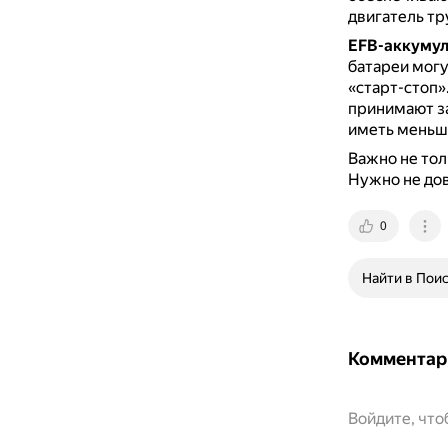
двигатель тр
EFB-аккумул
батареи могу
«старт-стоп»
принимают за
иметь меньш
Важно не тол
Нужно не дов
0
Найти в Пои
Комментар
Войдите, чт