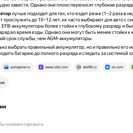
удно завести.
Однако они плохо переносят глубокие разряд
ятор
лучше подходит для тех, кто ездит реже (1–2 раза в н
т прослужить до 10–12 лет, их часто выбирают для авто с с
.
EFB-аккумуляторы более стойки к глубокому разряду и бы
ряд во время езды.
Однако они могут быть менее стойки к 
ий срок службы, чем AGM-аккумуляторы.
ько выбрать правильный аккумулятор, но и правильно его и
одить батарею до полного разряда и следить за системой з
autogener.ru
www.ixbt.com
akb98.ru
vk.com
ске
ии
обы комментировать