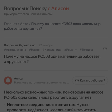
Вопросы к Поиску 
с Алисой
Примеры ответов Поиска с Алисой
Главная
/
Авто
/
Почему на насосе КО503 одна капельница
работает, а другая нет?
Вопрос из Яндекс Кью
22 ноября
#Автоцистерна
#Насос
#Капельница
#Ремонт
#Техника
Почему на насосе КО503 одна капельница работает,
а другая нет?
Алиса
Как это работает?
На основе источников, возможны неточности
Несколько возможных причин, по которым на насосе
КО-503 одна капельница работает, а другая нет:
Неплотное соединение в контактах
.
Нужно
проверить надёжность соединений и зачистить