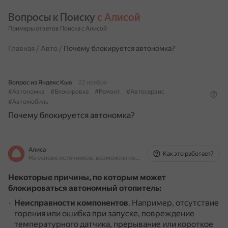
Вопросы к Поиску 
с Алисой
Примеры ответов Поиска с Алисой
Главная
/
Авто
/
Почему блокируется автономка?
Вопрос из Яндекс Кью
22 ноября
#Автономка
#Блокировка
#Ремонт
#Автосервис
#Автомобиль
Почему блокируется автономка?
Алиса
Как это работает?
На основе источников, возможны неточности
Некоторые причины, по которым может
блокироваться автономный отопитель:
Неисправности компонентов
.
Например, отсутствие
горения или ошибка при запуске, повреждение
температурного датчика, прерывание или короткое