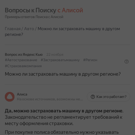
Вопросы к Поиску 
с Алисой
Примеры ответов Поиска с Алисой
Главная
/
Авто
/
Можно ли застраховать машину в другом
регионе?
Вопрос из Яндекс Кью
22 ноября
#Автострахование
#Застраховатьмашину
#Регион
#Страховаякомпания
Можно ли застраховать машину в другом регионе?
Алиса
Как это работает?
На основе источников, возможны неточности
Да, можно застраховать машину в другом регионе
.
Законодательство не регламентирует требований к
месту оформления страховки.
При покупке полиса обязательно нужно указывать