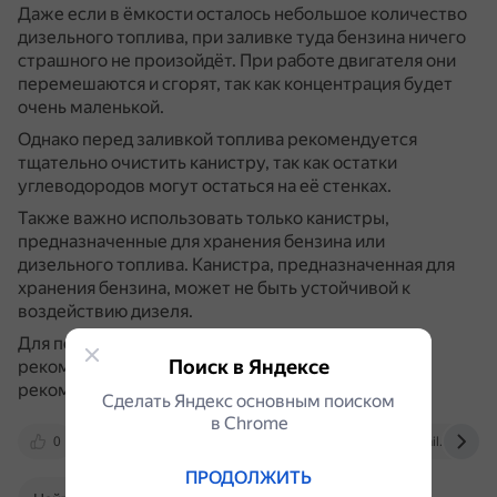
Даже если в ёмкости осталось небольшое количество
дизельного топлива, при заливке туда бензина ничего
страшного не произойдёт.
При работе двигателя они
перемешаются и сгорят, так как концентрация будет
очень маленькой.
Однако перед заливкой топлива рекомендуется
тщательно очистить канистру, так как остатки
углеводородов могут остаться на её стенках.
Также важно использовать только канистры,
предназначенные для хранения бензина или
дизельного топлива.
Канистра, предназначенная для
хранения бензина, может не быть устойчивой к
воздействию дизеля.
Для получения более точной информации и
Поиск в Яндексе
рекомендаций по использованию топлива
рекомендуется обратиться к специалисту.
Сделать Яндекс основным поиском
в Сhrome
0
dzen.ru
yandex.ru
otvet.mail.ru
ПРОДОЛЖИТЬ