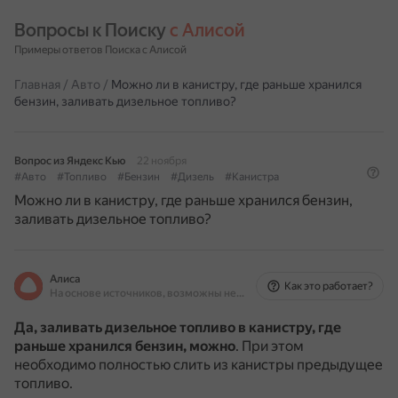
Вопросы к Поиску 
с Алисой
Примеры ответов Поиска с Алисой
Главная
/
Авто
/
Можно ли в канистру, где раньше хранился
бензин, заливать дизельное топливо?
Вопрос из Яндекс Кью
22 ноября
#Авто
#Топливо
#Бензин
#Дизель
#Канистра
Можно ли в канистру, где раньше хранился бензин,
заливать дизельное топливо?
Алиса
Как это работает?
На основе источников, возможны неточности
Да, заливать дизельное топливо в канистру, где
раньше хранился бензин, можно
.
При этом
необходимо полностью слить из канистры предыдущее
топливо.