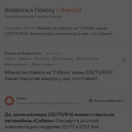
Вопросы к Поиску 
с Алисой
Примеры ответов Поиска с Алисой
Главная
/
Авто
/
Можно ли ставить на ”Соболь” шины
225/75/R16? Какие плюсы им минусы у них, кто ставил?
Вопрос из Яндекс Кью
22 ноября
#Авто
#Шины
#Соболь
#Автошины
#Автодетали
#Авторемонт
#Автотюнинг
Можно ли ставить на ”Соболь” шины 225/75/R16?
Какие плюсы им минусы у них, кто ставил?
Алиса
Как это работает?
На основе источников, возможны неточности
Да, шины размера 225/75/R16 можно ставить на
автомобиль «Соболь»
.
Они идут в штатной
комплектации к моделям 22177 и 2752 4х4.