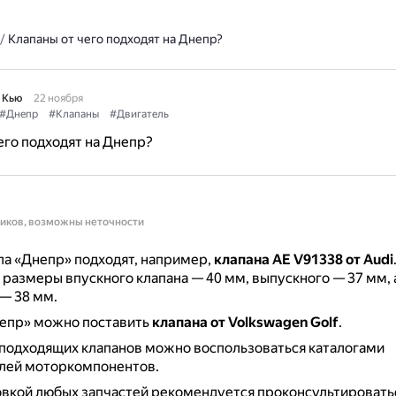
/
Клапаны от чего подходят на Днепр?
 Кью
22 ноября
#Днепр
#Клапаны
#Двигатель
его подходят на Днепр?
ников, возможны неточности
а «Днепр» подходят, например,
клапана AE V91338 от Audi
размеры впускного клапана — 40 мм, выпускного — 37 мм, 
— 38 мм.
непр» можно поставить
клапана от Volkswagen Golf
.
подходящих клапанов можно воспользоваться каталогами
лей моторкомпонентов.
вкой любых запчастей рекомендуется проконсультировать