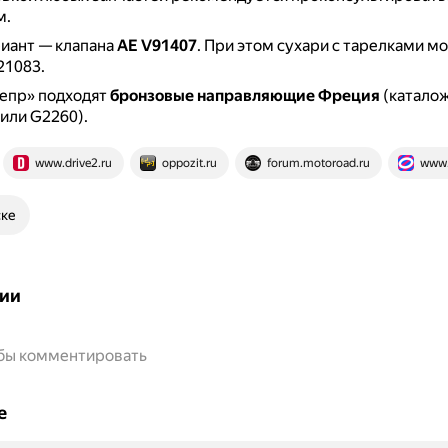
м.
иант — клапана
AE V91407
.
При этом сухари с тарелками мо
21083.
непр» подходят
бронзовые направляющие Фреция
(катало
или G2260).
www.drive2.ru
oppozit.ru
forum.motoroad.ru
www.
ске
ии
обы комментировать
е