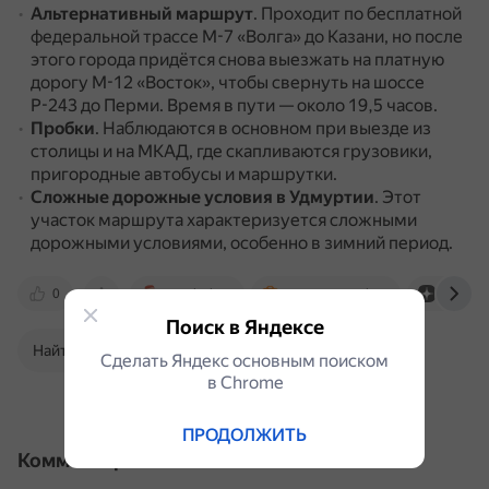
Альтернативный маршрут
.
Проходит по бесплатной
федеральной трассе М-7 «Волга» до Казани, но после
этого города придётся снова выезжать на платную
дорогу М-12 «Восток», чтобы свернуть на шоссе
Р-243 до Перми.
Время в пути — около 19,5 часов.
Пробки
.
Наблюдаются в основном при выезде из
столицы и на МКАД, где скапливаются грузовики,
пригородные автобусы и маршрутки.
Сложные дорожные условия в Удмуртии
.
Этот
участок маршрута характеризуется сложными
дорожными условиями, особенно в зимний период.
0
travelask.ru
routes.votpusk.ru
dzen.ru
Поиск в Яндексе
Найти в Поиске
Сделать Яндекс основным поиском
в Сhrome
ПРОДОЛЖИТЬ
Комментарии