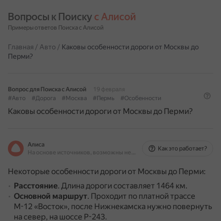
Вопросы к Поиску 
с Алисой
Примеры ответов Поиска с Алисой
Главная
/
Авто
/
Каковы особенности дороги от Москвы до
Перми?
Вопрос для Поиска с Алисой
19 февраля
#Авто
#Дорога
#Москва
#Пермь
#Особенности
Каковы особенности дороги от Москвы до Перми?
Алиса
Как это работает?
На основе источников, возможны неточности
Некоторые особенности дороги от Москвы до Перми:
Расстояние
.
Длина дороги составляет 1464 км.
Основной маршрут
.
Проходит по платной трассе
М-12 «Восток», после Нижнекамска нужно повернуть
на север, на шоссе Р-243.