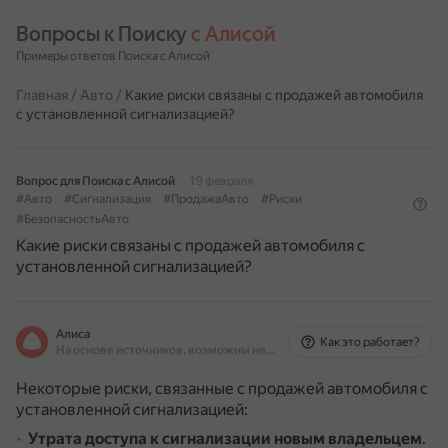
Вопросы к Поиску 
с Алисой
Примеры ответов Поиска с Алисой
Главная
/
Авто
/
Какие риски связаны с продажей автомобиля
с установленной сигнализацией?
Вопрос для Поиска с Алисой
19 февраля
#Авто
#Сигнализация
#ПродажаАвто
#Риски
#БезопасностьАвто
Какие риски связаны с продажей автомобиля с
установленной сигнализацией?
Алиса
Как это работает?
На основе источников, возможны неточности
Некоторые риски, связанные с продажей автомобиля с
установленной сигнализацией:
Утрата доступа к сигнализации новым владельцем
.