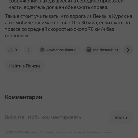
сооружений, находящиеся на середине проезжей
части, водитель должен объезжать справа.
Также стоит учитывать, что дорога из Пензы в Курск на
автомобиле занимает около 10 ч 30 мин, если ехать по
трассе со средней скоростью около 70 км/ч без
остановок.
0
www.consultant.ru
vse-dostavki.ru
ww
Найти в Поиске
Комментарии
Войдите, чтобы комментировать
Войти
© 2026 ООО «Яндекс»
Пользовательское соглашение
Связаться с нами