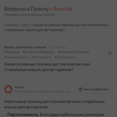
Вопросы к Поиску 
с Алисой
Примеры ответов Поиска с Алисой
Главная
/
Авто
/
Какие основные преимущества компактных
стиральных машин для автодомов?
Вопрос для Поиска с Алисой
22 октября
#Автодом
#СтиральнаяМашина
#КомпактнаяТехника
#Преимущества
#Автотуризм
#Путешествия
Какие основные преимущества компактных
стиральных машин для автодомов?
Алиса
Как это работает?
На основе источников, возможны неточности
Некоторые преимущества компактных стиральных
машин для автодомов:
Портативность
.
Благодаря небольшим размерам