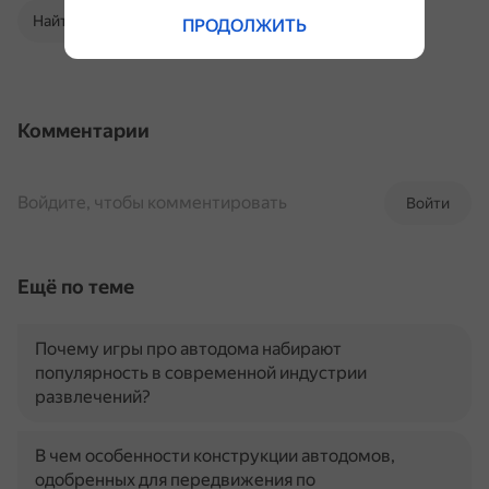
Найти в Поиске
ПРОДОЛЖИТЬ
Комментарии
Войдите, чтобы комментировать
Войти
Ещё по теме
Почему игры про автодома набирают
популярность в современной индустрии
развлечений?
В чем особенности конструкции автодомов,
одобренных для передвижения по