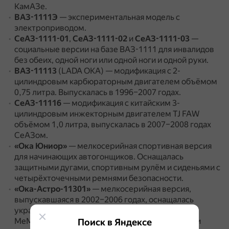
КамАЗе.
ВАЗ-1111Э
— экспериментальная модель с
электроприводом.
СеАЗ-1111-01
,
СеАЗ-1111-02
и
СеАЗ-1111-03
—
социальные версии на базе ВАЗ-1111 для инвалидов
без обеих, одной ноги или одной ноги и одной руки.
ВАЗ-11113
(LADA OKA) — модификация с 2-
цилиндровым карбюраторным двигателем объёмом
0,75 литра.
Выпускалась в 1996–2007 годах.
СеАЗ-11116
— модификация с китайским 3-
цилиндровым инжекторным двигателем TJ FAW
объёмом 1,0 литра, выпускалась в 2007–2008 годах
СеАЗом.
«Ока Юниор»
— мелкосерийная спортивная версия
для начинающих автогонщиков.
Оснащалась
защитными дугами, спортивным рулём и сиденьями с
четырёхточечными ремнями безопасности.
«Ока-Астро-11301»
— мелкосерийная версия,
выпускавшаяся в 2002–2006 годах, оснащалась
украинским карбюраторным двигателем
МеМЗ-245.1 объёмом 1,1 литра уровня Евро-0 и
Поиск в Яндексе