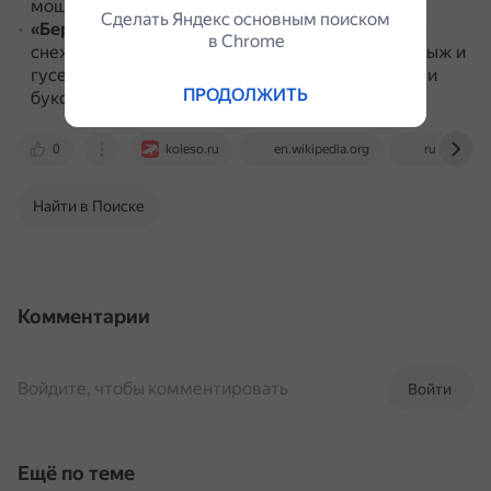
мощностью 49 л. с..
Сделать Яндекс основным поиском
«Беркут»
— версия для эксплуатации в условиях
в Сhrome
снежного климата, оснащалась ходовой в виде лыж и
гусениц, предназначалась для перевозки людей и
ПРОДОЛЖИТЬ
буксирования лыжников.
0
koleso.ru
en.wikipedia.org
ru.ruwiki.ru
Найти в Поиске
Комментарии
Войдите, чтобы комментировать
Войти
Ещё по теме