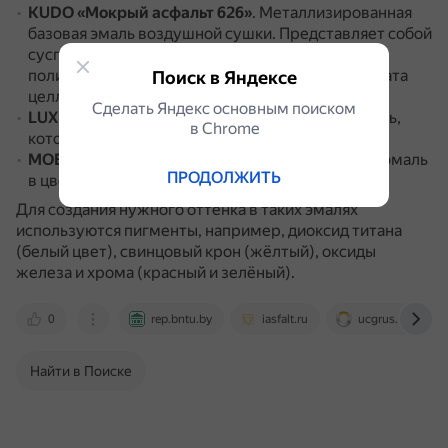
KUDO «Мокрый асфальт 626»
.
Металлизированная
базовая эмаль воздушной сушки.
Представляет собой
суспензию цветных пигментов в растворе
полиэфирной, меламиновой смол и ацетобутирата
Поиск в Яндексе
целлюлозы с введением целевых добавок.
Сделать Яндекс основным поиском
LUXFORE «Мокрый асфальт»
.
Базовая автоэмаль,
в Сhrome
которая подходит для подкраски.
MOBIHEL 626 «Мокрый асфальт»
.
Базовая автоэмаль
ПРОДОЛЖИТЬ
в цвете металлик.
Для создания нужного оттенка в таких эмалях
используются пигменты, например, диоксид титана
(белый цвет), свинцовый крон (жёлтый), оксиды
железа и хрома (красный и зелёный).
0
rep.bntu.by
iasfalt.ru
ucgrus.com
Найти в Поиске