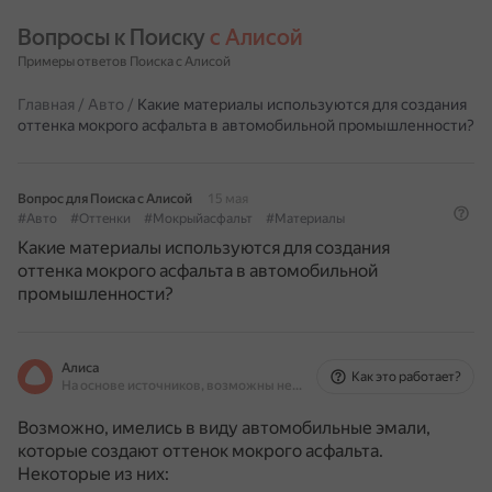
Вопросы к Поиску 
с Алисой
Примеры ответов Поиска с Алисой
Главная
/
Авто
/
Какие материалы используются для создания
оттенка мокрого асфальта в автомобильной промышленности?
Вопрос для Поиска с Алисой
15 мая
#Авто
#Оттенки
#Мокрыйасфальт
#Материалы
Какие материалы используются для создания
оттенка мокрого асфальта в автомобильной
промышленности?
Алиса
Как это работает?
На основе источников, возможны неточности
Возможно, имелись в виду автомобильные эмали,
которые создают оттенок мокрого асфальта.
Некоторые из них: