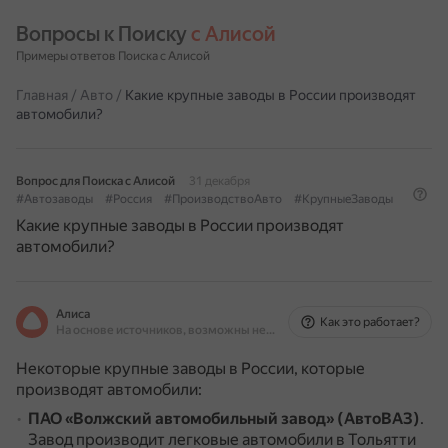
Вопросы к Поиску 
с Алисой
Примеры ответов Поиска с Алисой
Главная
/
Авто
/
Какие крупные заводы в России производят
автомобили?
Вопрос для Поиска с Алисой
31 декабря
#Автозаводы
#Россия
#ПроизводствоАвто
#КрупныеЗаводы
Какие крупные заводы в России производят
автомобили?
Алиса
Как это работает?
На основе источников, возможны неточности
Некоторые крупные заводы в России, которые
производят автомобили:
ПАО «Волжский автомобильный завод» (АвтоВАЗ)
.
Завод производит легковые автомобили в Тольятти