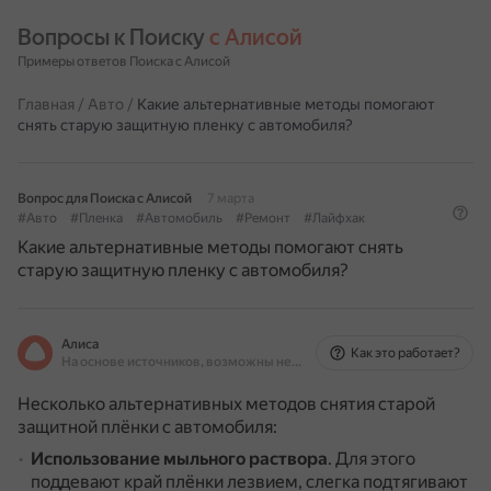
Вопросы к Поиску 
с Алисой
Примеры ответов Поиска с Алисой
Главная
/
Авто
/
Какие альтернативные методы помогают
снять старую защитную пленку с автомобиля?
Вопрос для Поиска с Алисой
7 марта
#Авто
#Пленка
#Автомобиль
#Ремонт
#Лайфхак
Какие альтернативные методы помогают снять
старую защитную пленку с автомобиля?
Алиса
Как это работает?
На основе источников, возможны неточности
Несколько альтернативных методов снятия старой
защитной плёнки с автомобиля:
Использование мыльного раствора
.
Для этого
поддевают край плёнки лезвием, слегка подтягивают