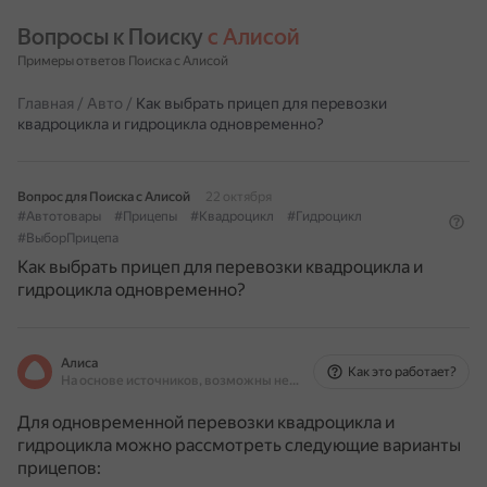
Вопросы к Поиску 
с Алисой
Примеры ответов Поиска с Алисой
Главная
/
Авто
/
Как выбрать прицеп для перевозки
квадроцикла и гидроцикла одновременно?
Вопрос для Поиска с Алисой
22 октября
#Автотовары
#Прицепы
#Квадроцикл
#Гидроцикл
#ВыборПрицепа
Как выбрать прицеп для перевозки квадроцикла и
гидроцикла одновременно?
Алиса
Как это работает?
На основе источников, возможны неточности
Для одновременной перевозки квадроцикла и
гидроцикла можно рассмотреть следующие варианты
прицепов: