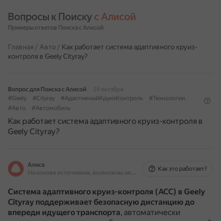
Вопросы к Поиску 
с Алисой
Примеры ответов Поиска с Алисой
Главная
/
Авто
/
Как работает система адаптивного круиз-
контроля в Geely Cityray?
Вопрос для Поиска с Алисой
24 октября
#Geely
#Cityray
#АдаптивныйКруизКонтроль
#Технологии
#Авто
#Автомобиль
Как работает система адаптивного круиз-контроля в
Geely Cityray?
Алиса
Как это работает?
На основе источников, возможны неточности
Система адаптивного круиз-контроля (ACC) в Geely
Cityray поддерживает безопасную дистанцию до
впереди идущего транспорта
, автоматически