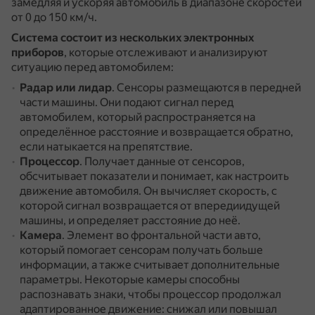
замедляя и ускоряя автомобиль в диапазоне скоростей
от 0 до 150 км/ч.
Система состоит из нескольких электронных
приборов
, которые отслеживают и анализируют
ситуацию перед автомобилем:
Радар или лидар
.
Сенсоры размещаются в передней
части машины.
Они подают сигнал перед
автомобилем, который распространяется на
определённое расстояние и возвращается обратно,
если натыкается на препятствие.
Процессор
.
Получает данные от сенсоров,
обсчитывает показатели и понимает, как настроить
движение автомобиля.
Он вычисляет скорость, с
которой сигнал возвращается от впередиидущей
машины, и определяет расстояние до неё.
Камера
.
Элемент во фронтальной части авто,
который помогает сенсорам получать больше
информации, а также считывает дополнительные
параметры.
Некоторые камеры способны
распознавать знаки, чтобы процессор продолжал
адаптированное движение: снижал или повышал