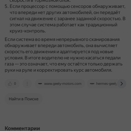
скорости в тормозной блок.
Если процессор с помощью сенсоров обнаруживает,
что впереди нет других автомобилей, он передаёт
сигнал на движение с заранее заданной скоростью.
В
этом случае система работает как традиционный
круиз-контроль.
Если система во время непрерывного сканирования
обнаруживает впереди автомобиль, она вычисляет
скорость его движения и адаптируется под новые
условия.
В итоге водителю не нужно касаться педали
газа — это означает, что ему остаётся только держать
руки на руле и корректировать курс автомобиля.
0
www.geely-motors.com
hermes-geely-kmv.ru
Найти в Поиске
Комментарии