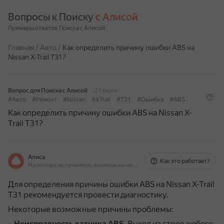
Вопросы к Поиску 
с Алисой
Примеры ответов Поиска с Алисой
Главная
/
Авто
/
Как определить причину ошибки ABS на
Nissan X-Trail T31?
Вопрос для Поиска с Алисой
21 июля
#Авто
#Ремонт
#Nissan
#XTrail
#T31
#Ошибка
#ABS
Как определить причину ошибки ABS на Nissan X-
Trail T31?
Алиса
Как это работает?
На основе источников, возможны неточности
Для определения причины ошибки ABS на Nissan X-Trail
T31 рекомендуется провести диагностику.
Некоторые возможные причины проблемы:
Неисправность датчика ABS
.
Выход из строя любого