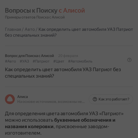
Вопросы к Поиску 
с Алисой
Примеры ответов Поиска с Алисой
Главная
/
Авто
/
Как определить цвет автомобиля УАЗ Патриот
без специальных знаний?
Вопрос для Поиска с Алисой
20 февраля
#Авто
#УАЗ
#Патриот
#Цвет
#Автомобиль
Как определить цвет автомобиля УАЗ Патриот без
специальных знаний?
Алиса
Как это работает?
На основе источников, возможны неточности
Для определения цвета автомобиля УАЗ «Патриот»
можно использовать
буквенные обозначения и
названия колеровки
, присвоенные заводом-
изготовителем.