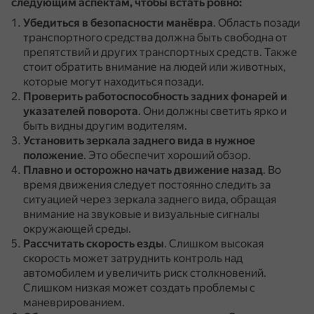
следующим аспектам, чтобы встать ровно:
Убедиться в безопасности манёвра
.
Область позади
транспортного средства должна быть свободна от
препятствий и других транспортных средств.
Также
стоит обратить внимание на людей или животных,
которые могут находиться позади.
Проверить работоспособность задних фонарей и
указателей поворота
.
Они должны светить ярко и
быть видны другим водителям.
Установить зеркала заднего вида в нужное
положение
.
Это обеспечит хороший обзор.
Плавно и осторожно начать движение назад
.
Во
время движения следует постоянно следить за
ситуацией через зеркала заднего вида, обращая
внимание на звуковые и визуальные сигналы
окружающей среды.
Рассчитать скорость езды
.
Слишком высокая
скорость может затруднить контроль над
автомобилем и увеличить риск столкновений.
Слишком низкая может создать проблемы с
маневрированием.