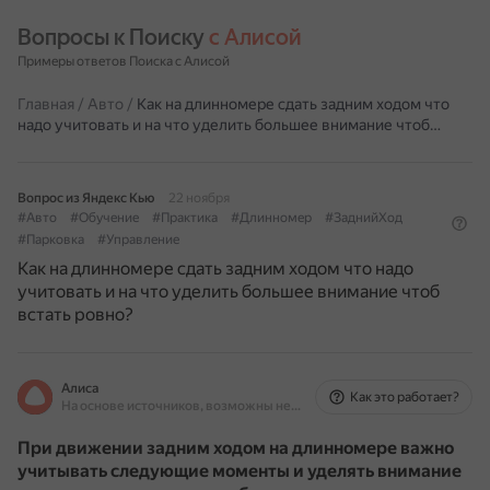
Вопросы к Поиску 
с Алисой
Примеры ответов Поиска с Алисой
Главная
/
Авто
/
Как на длинномере сдать задним ходом что
надо учитовать и на что уделить большее внимание чтоб…
Вопрос из Яндекс Кью
22 ноября
#Авто
#Обучение
#Практика
#Длинномер
#ЗаднийХод
#Парковка
#Управление
Как на длинномере сдать задним ходом что надо
учитовать и на что уделить большее внимание чтоб
встать ровно?
Алиса
Как это работает?
На основе источников, возможны неточности
При движении задним ходом на длинномере важно
учитывать следующие моменты и уделять внимание