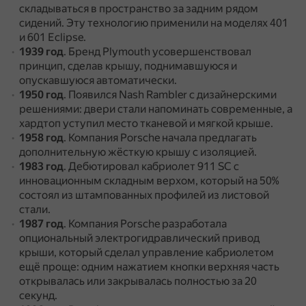
складываться в пространство за задним рядом
сидений.
Эту технологию применили на моделях 401
и 601 Eclipse.
1939 год
.
Бренд Plymouth усовершенствовал
принцип, сделав крышу, поднимавшуюся и
опускавшуюся автоматически.
1950 год
.
Появился Nash Rambler с дизайнерскими
решениями: двери стали напоминать современные, а
хардтоп уступил место тканевой и мягкой крыше.
1958 год
.
Компания Porsche начала предлагать
дополнительную жёсткую крышу с изоляцией.
1983 год
.
Дебютировал кабриолет 911 SC с
инновационным складным верхом, который на 50%
состоял из штампованных профилей из листовой
стали.
1987 год
.
Компания Porsche разработала
опциональный электрогидравлический привод
крыши, который сделал управление кабриолетом
ещё проще: одним нажатием кнопки верхняя часть
открывалась или закрывалась полностью за 20
секунд.