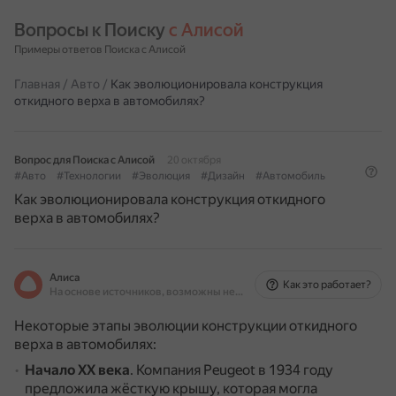
Вопросы к Поиску 
с Алисой
Примеры ответов Поиска с Алисой
Главная
/
Авто
/
Как эволюционировала конструкция
откидного верха в автомобилях?
Вопрос для Поиска с Алисой
20 октября
#Авто
#Технологии
#Эволюция
#Дизайн
#Автомобиль
Как эволюционировала конструкция откидного
верха в автомобилях?
Алиса
Как это работает?
На основе источников, возможны неточности
Некоторые этапы эволюции конструкции откидного
верха в автомобилях:
Начало ХХ века
.
Компания Peugeot в 1934 году
предложила жёсткую крышу, которая могла