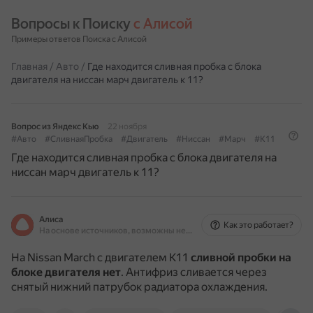
Вопросы к Поиску 
с Алисой
Примеры ответов Поиска с Алисой
Главная
/
Авто
/
Где находится сливная пробка с блока
двигателя на ниссан марч двигатель к 11?
Вопрос из Яндекс Кью
22 ноября
#Авто
#СливнаяПробка
#Двигатель
#Ниссан
#Марч
#К11
Где находится сливная пробка с блока двигателя на
ниссан марч двигатель к 11?
Алиса
Как это работает?
На основе источников, возможны неточности
На Nissan March с двигателем K11
сливной пробки на
блоке двигателя нет
.
Антифриз сливается через
снятый нижний патрубок радиатора охлаждения.