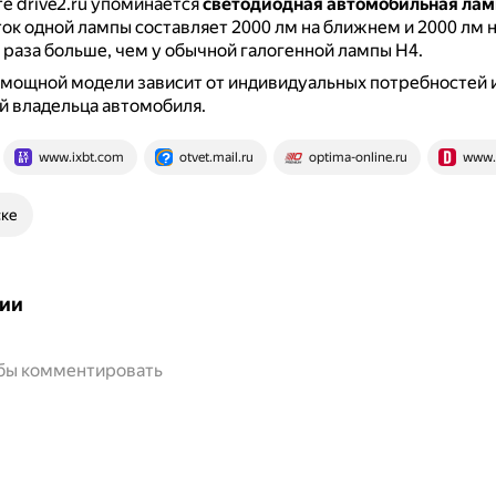
те drive2.ru упоминается
светодиодная автомобильная лам
ок одной лампы составляет 2000 лм на ближнем и 2000 лм 
 2 раза больше, чем у обычной галогенной лампы H4.
мощной модели зависит от индивидуальных потребностей 
й владельца автомобиля.
www.ixbt.com
otvet.mail.ru
optima-online.ru
www.d
ске
ии
обы комментировать