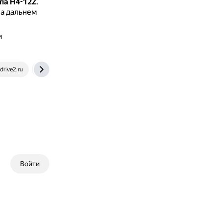
па H4-12Z
.
на дальнем
и
rive2.ru
market.yandex.ru
aliexpress.ru
dzen.ru
Войти