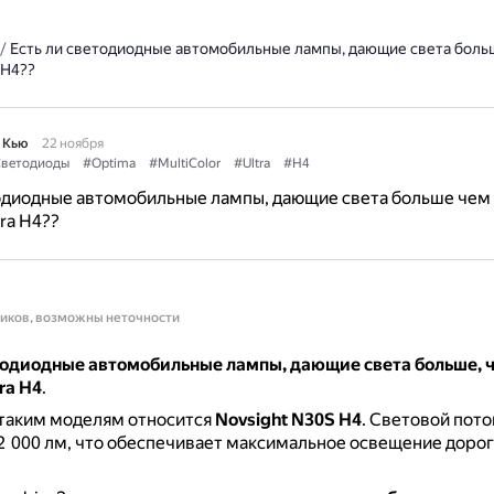
/
Есть ли светодиодные автомобильные лампы, дающие света боль
a H4??
 Кью
22 ноября
ветодиоды
#Optima
#MultiColor
#Ultra
#H4
одиодные автомобильные лампы, дающие света больше чем
tra H4??
ников, возможны неточности
етодиодные автомобильные лампы, дающие света больше, 
tra H4
.
 таким моделям относится
Novsight N30S H4
.
Световой пото
2 000 лм, что обеспечивает максимальное освещение дорог
.