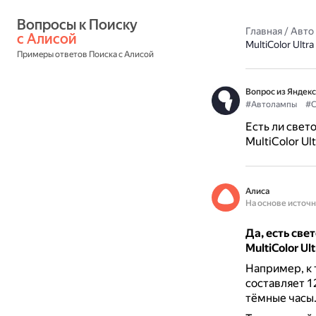
Вопросы к Поиску 
Главная
/
Авто
с Алисой
MultiColor Ultr
Примеры ответов Поиска с Алисой
Вопрос из Яндекс
#Автолампы
#С
Есть ли свет
MultiColor Ul
Алиса
На основе источ
Да, есть св
MultiColor Ul
Например, к
составляет 1
тёмные часы