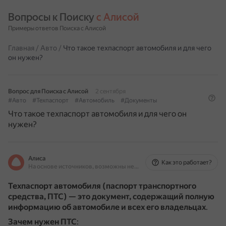
Вопросы к Поиску 
с Алисой
Примеры ответов Поиска с Алисой
Главная
/
Авто
/
Что такое техпаспорт автомобиля и для чего
он нужен?
Вопрос для Поиска с Алисой
2 сентября
#Авто
#Техпаспорт
#Автомобиль
#Документы
Что такое техпаспорт автомобиля и для чего он
нужен?
Алиса
Как это работает?
На основе источников, возможны неточности
Техпаспорт автомобиля (паспорт транспортного
средства, ПТС) — это документ, содержащий полную
информацию об автомобиле и всех его владельцах
.
Зачем нужен ПТС
: