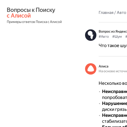
Вопросы к Поиску 
Главная
/
Авто
с Алисой
Примеры ответов Поиска с Алисой
Вопрос из Яндекс
#Авто
#Шум
Что такое шу
Алиса
На основе источ
Несколько во
Неисправн
попробоват
Нарушение
диски грязь
Неисправно
стабилизат