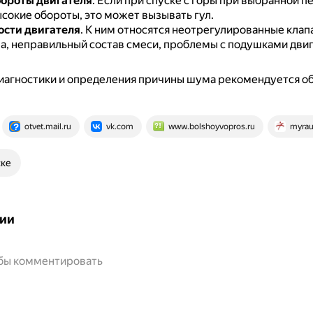
ороты двигателя
.
Если при спуске с горы при выбранной п
сокие обороты, это может вызывать гул.
сти двигателя
.
К ним относятся неотрегулированные клапа
а, неправильный состав смеси, проблемы с подушками двиг
иагностики и определения причины шума рекомендуется об
otvet.mail.ru
vk.com
www.bolshoyvopros.ru
myrau
ске
ии
обы комментировать