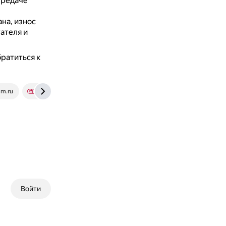
ередаче
на, износ
ателя и
ратиться к
m.ru
chiptuner.ru
Войти