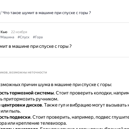
/
Что такое шумит в машине при спуске с горы ?
 Кью
22 ноября
#Машина
#Спуск
#Гора
мит в машине при спуске с горы ?
ников, возможны неточности
зможных причин шума в машине при спуске с горы:
ость тормозной системы
.
Стоит проверить колодки, напри
ь притормозить ручником.
 центровки дисков
.
Также гул и вибрацию могут вызывать 
 или пыль.
сть подвески
.
Стоит проверить, например, подвес глушите
ора или крепление телевизора.