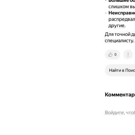
Большие об
слишком вы
Неисправно
распредвал
другие.
Для точной д
специалисту.
0
Найти в Пои
Комментар
Войдите, чт