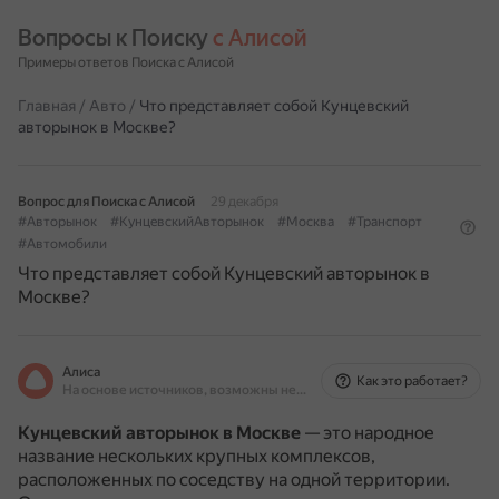
Вопросы к Поиску 
с Алисой
Примеры ответов Поиска с Алисой
Главная
/
Авто
/
Что представляет собой Кунцевский
авторынок в Москве?
Вопрос для Поиска с Алисой
29 декабря
#Авторынок
#КунцевскийАвторынок
#Москва
#Транспорт
#Автомобили
Что представляет собой Кунцевский авторынок в
Москве?
Алиса
Как это работает?
На основе источников, возможны неточности
Кунцевский авторынок в Москве
— это народное
название нескольких крупных комплексов,
расположенных по соседству на одной территории.