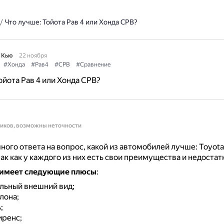
/
Что лучше: Тойота Рав 4 или Хонда СРВ?
 Кью
22 ноября
#Хонда
#Рав4
#СРВ
#Сравнение
ойота Рав 4 или Хонда СРВ?
ников, возможны неточности
ного ответа на вопрос, какой из автомобилей лучше: Toyot
так как у каждого из них есть свои преимущества и недостат
имеет следующие плюсы
:
льный внешний вид;
лона;
;
иренс;