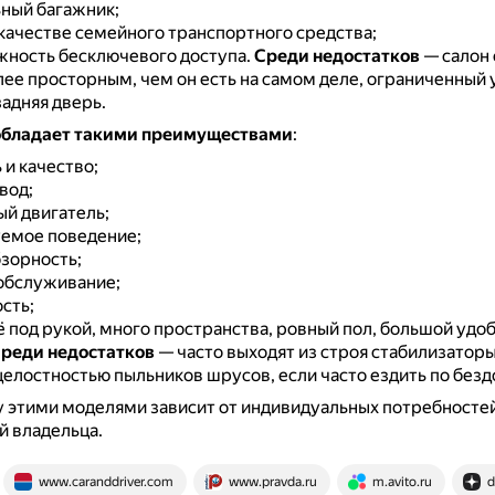
ный багажник;
 качестве семейного транспортного средства;
жность бесключевого доступа.
Среди недостатков
— салон
ее просторным, чем он есть на самом деле, ограниченный 
адняя дверь.
обладает такими преимуществами
:
и качество;
вод;
й двигатель;
емое поведение;
бзорность;
обслуживание;
сть;
ё под рукой, много пространства, ровный пол, большой удо
реди недостатков
— часто выходят из строя стабилизатор
 целостностью пыльников шрусов, если часто ездить по без
 этими моделями зависит от индивидуальных потребностей
й владельца.
www.caranddriver.com
www.pravda.ru
m.avito.ru
d