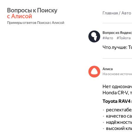
Вопросы к Поиску 
Главная
/
Авто
с Алисой
Примеры ответов Поиска с Алисой
Вопрос из Яндекс
#Авто
#Тойота
Что лучше: Т
Алиса
На основе источ
Нет однознач
Honda CR-V, 
Toyota RAV4
респектабе
качество са
надёжность
высокий кл