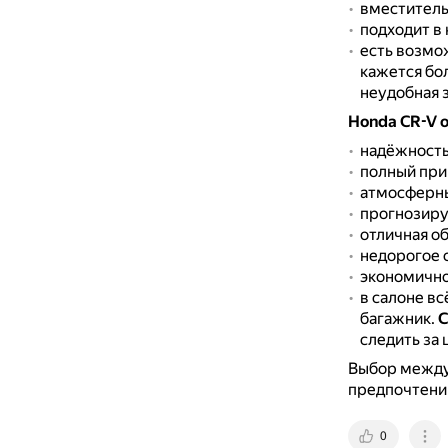
вместитель
подходит в
есть возмо
кажется бол
неудобная з
Honda CR-V
надёжность 
полный при
атмосферны
прогнозиру
отличная о
недорогое 
экономично
в салоне вс
багажник.
С
следить за
Выбор между
предпочтени
0