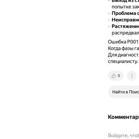
Выход из с
попытке за
Проблема с
Неисправн
Растяжени
распредвал 
Ошибка P0011
Когда фазы г
Для диагност
специалисту.
0
Найти в Пои
Комментар
Войдите, чт