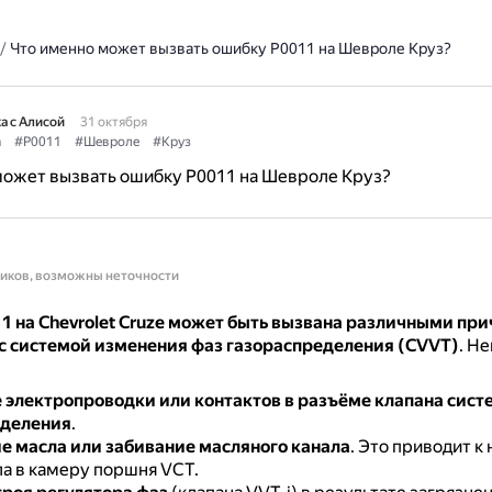
/
Что именно может вызвать ошибку P0011 на Шевроле Круз?
а с Алисой
31 октября
а
#P0011
#Шевроле
#Круз
может вызвать ошибку P0011 на Шевроле Круз?
ников, возможны неточности
1 на Chevrolet Cruze может быть вызвана различными пр
с системой изменения фаз газораспределения (CVVT)
.
Не
электропроводки или контактов в разъёме клапана сист
еделения
.
е масла или забивание масляного канала
.
Это приводит к
ла в камеру поршня VCT.