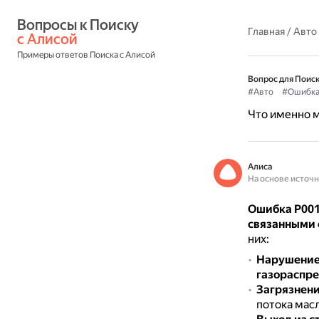
Вопросы к Поиску 
Главная
/
Авто
с Алисой
Примеры ответов Поиска с Алисой
Вопрос для Поиск
#Авто
#Ошибк
Что именно 
Алиса
На основе источ
Ошибка P001
связанными 
них:
Нарушение 
газораспр
Загрязнени
потока мас