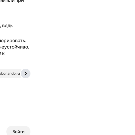
ния или при
, ведь
норировать.
неустойчиво.
 к
borlando.ru
Войти