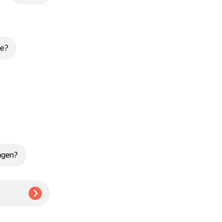
е?
agen?