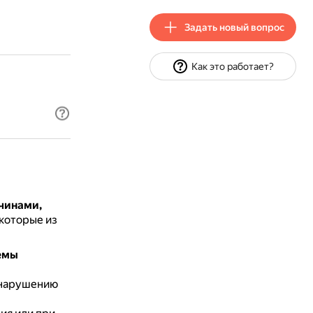
Задать новый вопрос
Как это работает?
ичинами,
которые из
емы
 нарушению