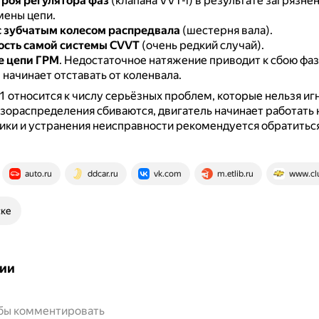
троя регулятора фаз
(клапана VVT-i) в результате загрязне
мены цепи.
 зубчатым колесом распредвала
(шестерня вала).
ость самой системы CVVT
(очень редкий случай).
е цепи ГРМ
.
Недостаточное натяжение приводит к сбою фаз
начинает отставать от коленвала.
 относится к числу серьёзных проблем, которые нельзя иг
азораспределения сбиваются, двигатель начинает работать 
ики и устранения неисправности рекомендуется обратиться
auto.ru
ddcar.ru
vk.com
m.etlib.ru
www.clu
ске
ии
обы комментировать