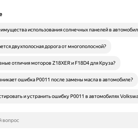
е
имущества использования солнечных панелей в автомобил
ется двухполосная дорога от многополосной?
вные отличия моторов Z18XER и F18D4 для Круза?
никает ошибка P0011 после замены масла в автомобиле?
стировать и устранить ошибку P0011 в автомобилях Volksw