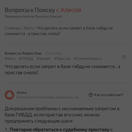
Вопросы к Поиску 
с Алисой
Примеры ответов Поиска с Алисой
Главная
/
Авто
/
Что делать если запрет в базе гибдд не
снимается , а пристав сняла?
Вопрос из Яндекс Кью
22 ноября
#Авто
#ГИБДД
#Запрет
#Пристав
#СнятиеЗапрета
Что делать если запрет в базе гибдд не снимается , а
пристав сняла?
Алиса
Как это работает?
На основе источников, возможны неточности
Для решения проблемы с неснимаемым запретом в
базе ГИБДД, если пристав его снял, можно
предпринять следующие шаги:
Повторно обратиться к судебному приставу
с