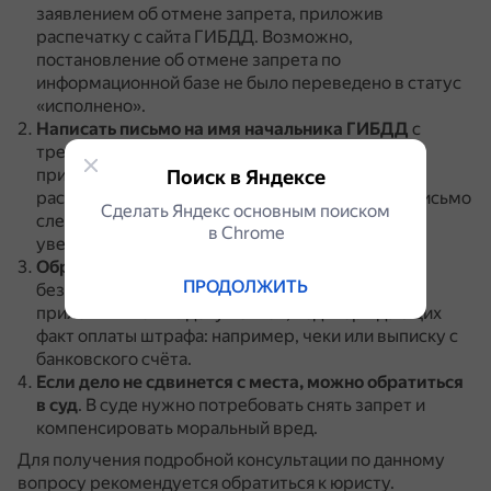
заявлением об отмене запрета, приложив
распечатку с сайта ГИБДД.
Возможно,
постановление об отмене запрета по
информационной базе не было переведено в статус
«исполнено».
Написать письмо на имя начальника ГИБДД
с
требованием снятия запрета.
К письму нужно
приложить постановление от пристава или
Поиск в Яндексе
распечатку электронной версии.
Отправлять письмо
Сделать Яндекс основным поиском
следует ценным письмом с описью вложения и
в Сhrome
уведомлением о вручении.
Обратиться в прокуратуру
с жалобой на
ПРОДОЛЖИТЬ
бездействие пристава.
К обращению нужно
приложить копию документов, подтверждающих
факт оплаты штрафа: например, чеки или выписку с
банковского счёта.
Если дело не сдвинется с места, можно обратиться
в суд
.
В суде нужно потребовать снять запрет и
компенсировать моральный вред.
Для получения подробной консультации по данному
вопросу рекомендуется обратиться к юристу.