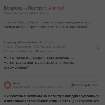
Вопросы к Поиску 
с Алисой
Примеры ответов Поиска с Алисой
Главная
/
Авто
/
Чем отличаются скоростные режимы на
магистралях для грузовиков и легковых автомобилей?
Вопрос для Поиска с Алисой
20 июня
#Авто
#Грузовики
#ЛегковыеАвтомобили
#СкоростныеРежимы
#Магистрали
Чем отличаются скоростные режимы на
магистралях для грузовиков и легковых
автомобилей?
Алиса
Как это работает?
На основе источников, возможны неточности
Скоростные режимы на магистралях для грузовиков
и легковых автомобилей отличаются
: для грузовиков