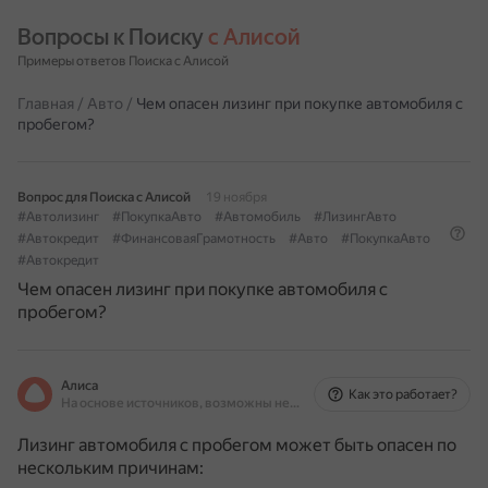
Вопросы к Поиску 
с Алисой
Примеры ответов Поиска с Алисой
Главная
/
Авто
/
Чем опасен лизинг при покупке автомобиля с
пробегом?
Вопрос для Поиска с Алисой
19 ноября
#Автолизинг
#ПокупкаАвто
#Автомобиль
#ЛизингАвто
#Автокредит
#ФинансоваяГрамотность
#Авто
#ПокупкаАвто
#Автокредит
Чем опасен лизинг при покупке автомобиля с
пробегом?
Алиса
Как это работает?
На основе источников, возможны неточности
Лизинг автомобиля с пробегом может быть опасен по
нескольким причинам: