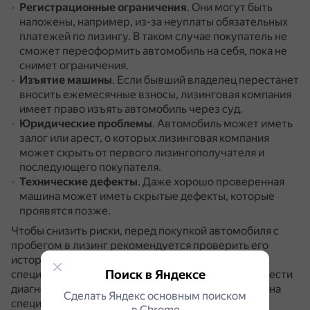
Регистрационные ограничения
.
Они могут быть
наложены, например, из-за неуплаты обязательных
платежей по лизингу.
В таком случае покупатель не
сможет переоформить автомобиль на себя, пока не
снимет ограничения.
Изъятие машины
.
Если бывший владелец перестанет
вносить ежемесячные взносы, лизинговая компания
имеет право изъять автомобиль через суд.
Юридические проблемы
.
Автомобиль может иметь
залог или арест, о которых лизинговая компания
может скрыть от первого лизингополучателя и
последующего покупателя.
Технические дефекты
.
Даже хорошо проверенная
машина может иметь скрытые дефекты, которые
проявятся позже.
Чтобы снизить риски, перед покупкой автомобиля с
пробегом в лизинг рекомендуется проверить его
историю через базу данных ГИБДД и других
Поиск в Яндексе
специализированных сервисов.
Также стоит провести
диагностику технического состояния автомобиля на
Сделать Яндекс основным поиском
специальной станции техобслуживания.
в Сhrome