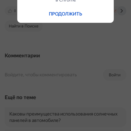
0
www.drive2.ru
www.ileasing.ru
panor.
ПРОДОЛЖИТЬ
Найти в Поиске
Комментарии
Войдите, чтобы комментировать
Войти
Ещё по теме
Каковы преимущества использования солнечных
панелей в автомобиле?