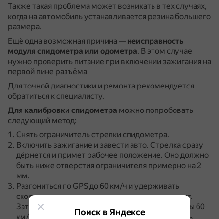
Также такая проблема может возникать в тех случаях,
когда на автомобиль устанавливается резина большего
размера.
Ещё одна возможная причина —
неисправность
модуля спидометра или одометра
.
В этом случае
нужно проверить питание при включении зажигания на
первой пине разъёма.
Для точной диагностики и ремонта рекомендуется
обратиться к специалисту.
Для калибровки спидометра
можно попробовать
следующий метод:
Снять ограничитель стрелки спидометра.
Включить зажигание и завести авто.
Стрелка сразу
дёрнется и примет рабочее положение.
Оно должно
быть ниже отверстия ограничителя примерно на 2
мм.
Разгониться по GPS до 60 км/ч и удерживать
скорость, пока показания программы не замрут.
Затем сравнить расстояние от стрелки до шкалы 60
Поиск в Яндексе
км/ч, остановить и скорректировать.
Повторить