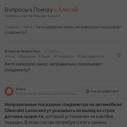
Вопросы к Поиску 
с Алисой
Примеры ответов Поиска с Алисой
Главная
/
Авто
/
Авто шевроле ланос неправильно показывает
спидометр?
Вопрос из Яндекс Кью
22 ноября
#Авто
#Шевроле
#Ланос
#Спидометр
#Неисправность
Авто шевроле ланос неправильно показывает
спидометр?
Алиса
Как это работает?
На основе источников, возможны неточности
Неправильные показания спидометра на автомобиле
Chevrolet Lanos могут указывать на выход из строя
датчика скорости
, который установлен на коробке
передач.
В этом случае потребуется его замена.