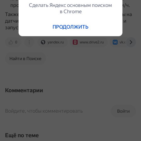
процедуру для других отметок 20, 40, 60, 78 км/ч.
Сделать Яндекс основным поиском
в Сhrome
Также можно попробовать почистить все контакты на
датчике скорости, аккуратно отогнуть их, собрать и
ПРОДОЛЖИТЬ
запустить.
0
yandex.ru
www.drive2.ru
vk.com
Найти в Поиске
Комментарии
Войдите, чтобы комментировать
Войти
Ещё по теме