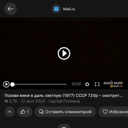
Видео открыто
Mail.ru
Позови меня в даль светлую (1977) СССР 720р – смотреть в
2,7 тысяч просмотров
2,7K
12 июл 2024
Сергей Полевов
Позови меня в даль светлую (1977) ССС
1
Оставить комментарий
Избранн