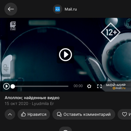
Видео открыто
Mail.ru
Аполлон; найденные видео
15 окт 2020
Lyudmila Er
Аполлон; найденные видео
Нравится
Оставить комментарий