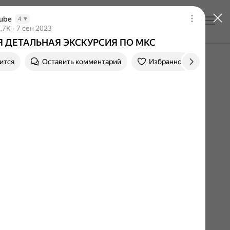
ube
4
Войти
 ДЕТАЛЬНАЯ ЭКСКУРСИЯ ПО МКС
 тысяч просмотров
,7K
7 сен 2023
Дата публикации 7 сен 2023
 ДЕТАЛЬНАЯ ЭКСКУРСИЯ ПО МКС
ится
Оставить комментарий
Избранное
Пере